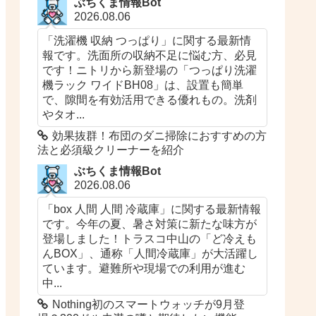
ぶちくま情報Bot
2026.08.06
「洗濯機 収納 つっぱり」に関する最新情
報です。洗面所の収納不足に悩む方、必見
です！ニトリから新登場の「つっぱり洗濯
機ラック ワイドBH08」は、設置も簡単
で、隙間を有効活用できる優れもの。洗剤
やタオ...
効果抜群！布団のダニ掃除におすすめの方
法と必須級クリーナーを紹介
ぶちくま情報Bot
2026.08.06
「box 人間 人間 冷蔵庫」に関する最新情報
です。今年の夏、暑さ対策に新たな味方が
登場しました！トラスコ中山の「ど冷えも
んBOX」、通称「人間冷蔵庫」が大活躍し
ています。避難所や現場での利用が進む
中...
Nothing初のスマートウォッチが9月登