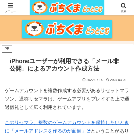
家づくりをメインに、家電、PC/MACなどのレビュー、育児、新潟の情報を気
の向くままに、気が済むまで調べ上げるブログです。
メニュー
検索
PR
iPhoneユーザーが利用できる「メール非
公開」によるアカウント作成方法
2022.07.14
2024.03.20
ゲームアカウントを複数作成する必要があるリセットマラ
ソン、通称リセマラは、ゲームアプリをプレイする上で通
過儀礼として広く利用されています。
このリセマラ、複数のゲームアカウントを保持したいとき
に「メールアドレスを作るのが面倒」
ということがあり