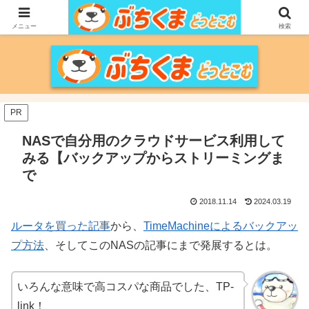
家づくりをメインに、家電、PC/MACなどのレビュー、育児、新潟の情報を気
の向くままに、気が済むまで調べ上げるブログです。
メニュー
検索
PR
NASで自分用のクラウドサービス利用して
みる【バックアップからストリーミングま
で
2018.11.14
2024.03.19
ルータを買った記事
から、
TimeMachineによるバックアッ
プ方法
、そしてこのNASの記事にまで発展するとは。
いろんな意味で高コスパな商品でした、TP-
link！