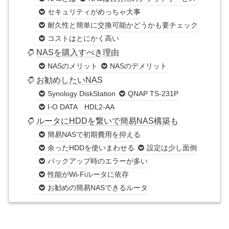
セキュリティがめっちゃ大事
耐久性と簡単に交換可能かどうかも要チェック
コストはとにかく高い
NASを購入すべき理由
NASのメリット
NASのデメリット
お勧めしたいNAS
Synology DiskStation
QNAP TS-231P
I-O DATA HDL2-AA
ルータにHDDを繋いで簡易NAS構築も
簡易NASで初期費用を抑える
余ったHDDを使いまわせる
設定は少し面倒
バックアップ時のエラーが多い
性能がWi-Fiルータに依存
お勧めの簡易NASできるルータ