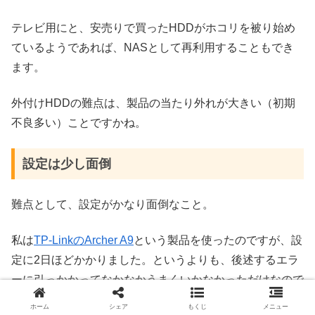
テレビ用にと、安売りで買ったHDDがホコリを被り始め
ているようであれば、NASとして再利用することもでき
ます。
外付けHDDの難点は、製品の当たり外れが大きい（初期
不良多い）ことですかね。
設定は少し面倒
難点として、設定がかなり面倒なこと。
私は
TP-LinkのArcher A9
という製品を使ったのですが、設
定に2日ほどかかりました。というよりも、後述するエラ
ーに引っかかってなかなかうまくいかなかっただけなので
すが。
ホーム
シェア
もくじ
メニュー