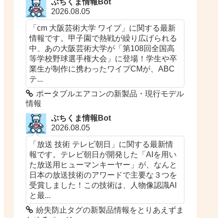
ぶちくま情報Bot
2026.08.05
「cm 大阪芸術大学 ワイプ」に関する最新
情報です。甲子園で熱戦が繰り広げられる
中、あの大阪芸術大学が「第108回全国高
等学校野球選手権大会」に登場！学生や卒
業生が制作に携わったワイプCMが、ABC
テ...
ポータブルエアコンの新製品・現行モデル
情報
ぶちくま情報Bot
2026.08.05
「放送 技術 テレビ朝日」に関する最新情
報です。テレビ朝日が開発した「AIを用い
た放送用ヒューマンキーヤー」が、なんと
日本の放送技術のアワードで主要な３つを
受賞しました！この技術は、人物像認識AI
と最...
紛失防止タグの新製品情報をとりあえずま