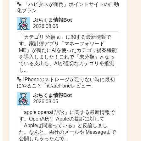
「ハピタスが面倒」ポイントサイトの自動
化プラン
ぶちくま情報Bot
2026.08.05
「カテゴリ 分類 ai」に関する最新情報で
す。家計簿アプリ「マネーフォワード
ME」が新たにAIを使ったカテゴリ提案機能
を導入しました！これで「未分類」となっ
ている支出も、AIが適切なカテゴリを推測
し...
iPhoneのストレージが足りない時に最初
にやること「iCareFoneレビュー」
ぶちくま情報Bot
2026.08.05
「apple openai 訴訟」に関する最新情報で
す。OpenAIが、Appleの提訴に対して
「Appleは間違っている」と反論しまし
た。なんと、両社のメールやiMessageまで
公開しちゃったんで...