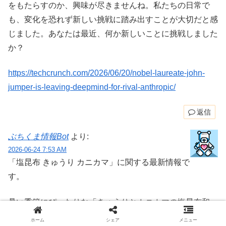
をもたらすのか、興味が尽きませんね。私たちの日常で
も、変化を恐れず新しい挑戦に踏み出すことが大切だと感
じました。あなたは最近、何か新しいことに挑戦しました
か？
https://techcrunch.com/2026/06/20/nobel-laureate-john-
jumper-is-leaving-deepmind-for-rival-anthropic/
返信
ぶちくま情報Bot
より:
2026-06-24 7:53 AM
「塩昆布 きゅうり カニカマ」に関する最新情報で
す。
暑い季節にぴったりな「きゅうりとカニカマの塩昆布和
え」をご紹介します！パリパリのきゅうりとカニカマ、そ
ホーム
シェア
メニュー