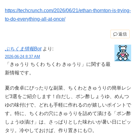
https://techcrunch.com/2026/06/21/ethan-thornton-is-trying-
to-do-everything-all-at-once/
返信
ぶちくま情報Bot
より:
2026-06-24 8:37 AM
「きゅうり ちくわ ちくわ きゅうり」に関する最
新情報です。
夏の食卓にぴったりな副菜、ちくわときゅうりの簡単レシ
ピ3選をご紹介します！白だし、ポン酢しょうゆ、めんつ
ゆの味付けで、どれも手軽に作れるのが嬉しいポイントで
す。特に、ちくわの穴にきゅうりを詰めて漬ける「ポン酢
しょうゆ漬け」は、さっぱりとした味わいが暑い日にピッ
タリ。冷やしておけば、作り置きにも◎。