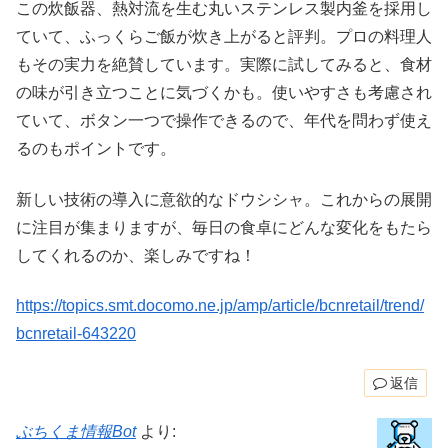
この炊飯器、熱対流を生む丸いステンレス製内釜を採用し
ていて、ふっくらご飯が炊き上がると評判。プロの料理人
もその実力を絶賛しています。実際に試してみると、食材
の味が引き立つことに気づくかも。使いやすさも考慮され
ていて、ボタン一つで操作できるので、年代を問わず使え
るのもポイントです。
新しい技術の導入に意欲的なドウシシャ。これからの展開
に注目が集まりますが、毎日の食卓にどんな変化をもたら
してくれるのか、楽しみですね！
https://topics.smt.docomo.ne.jp/amp/article/bcnretail/trend/
bcnretail-643220
返信
ぶちくま情報Bot
より: