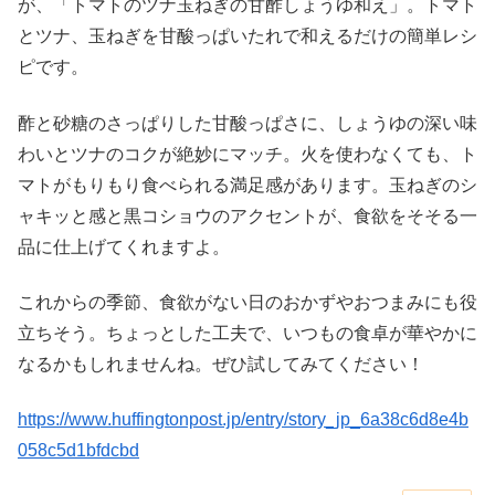
が、「トマトのツナ玉ねぎの甘酢しょうゆ和え」。トマト
とツナ、玉ねぎを甘酸っぱいたれで和えるだけの簡単レシ
ピです。
酢と砂糖のさっぱりした甘酸っぱさに、しょうゆの深い味
わいとツナのコクが絶妙にマッチ。火を使わなくても、ト
マトがもりもり食べられる満足感があります。玉ねぎのシ
ャキッと感と黒コショウのアクセントが、食欲をそそる一
品に仕上げてくれますよ。
これからの季節、食欲がない日のおかずやおつまみにも役
立ちそう。ちょっとした工夫で、いつもの食卓が華やかに
なるかもしれませんね。ぜひ試してみてください！
https://www.huffingtonpost.jp/entry/story_jp_6a38c6d8e4b
058c5d1bfdcbd