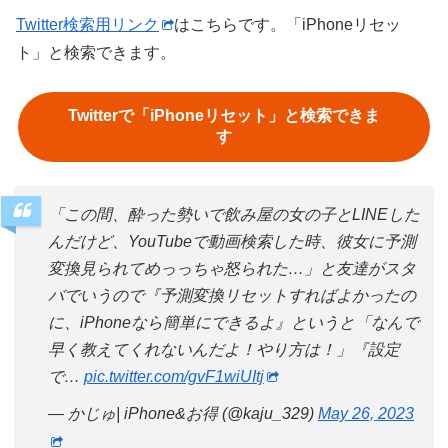
Twitter検索用リンク
はこちらです。「iPhoneリセッ
ト」と検索できます。
Twitterで「iPhoneリセット」と検索できま
す
「この間、酔った勢いで飲み屋の女の子とLINEした
んだけど、YouTubeで動画検索した時、彼女に予測
変換見られてめっっちゃ怒られた…」と友達がスタ
バでいうので『予測変換リセットすればよかったの
に、iPhoneなら簡単にできるよ』というと「なんで
早く教えてくれないんだよ！やり方は！」『設定
で…
pic.twitter.com/gvF1wiUItj
— かじゅ| iPhone&お得 (@kaju_329)
May 26, 2023