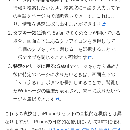
情報を検索したいとき、検索窓に単語を入力してそ
の単語をページ内で強調表示できます。これによ
り、情報を迅速に探し出すことができます​
​。
タブを一気に消す
: Safariで多くのタブが開いている
場合、画面右下にあるタブアイコンを長押しして
「〇個のタブをすべて閉じる」を選択することで、
一括でタブを閉じることが可能です​
​。
特定のページに戻る
: Safariでページをかなり進めた
後に特定のページに戻りたいときは、画面左下の
「＜（戻る）」ボタンを長押しすることで、閲覧し
たWebページの履歴が表示され、簡単に戻りたいペ
ージを選択できます​
​。
これらの裏技は、iPhoneリセットの直接的な機能とは異
なりますが、iPhoneの日常的な使用において非常に便利
な小技です。詳細は
「iPhoneの裏技／誰でも簡単に使え