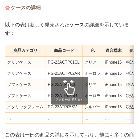
ケースの詳細
以下の表は新しく発売されたケースの詳細を示していま
す：
商品カテゴリ
商品コード
色
適合端末
参考
クリアケース
PG-23ACTP01CL
クリア
iPhone15
税込¥1,
クリアケース
PG-23ACTP02AR
オーロラ
iPhone15
税込¥1,
ソフトケース
PG-23ATP01CL
クリア
iPhone15
税込¥1,
ソフトケース
PG-23ATP02AR
オーロラ
iPhone15
税込¥1,
スクロールできます
メタリックフレーム
PG-23ATP05SV
シルバー
iPhone15
税込￥1
…
…
…
…
…
この表は一部の商品の詳細を示しており、他にも多くの商