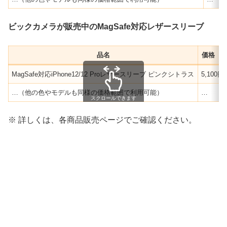
ビックカメラが販売中のMagSafe対応レザースリーブ
品名
価格（
MagSafe対応iPhone12/12 Proレザースリーブ ピンクシトラス
5,100円
…（他の色やモデルも同様の価格範囲で利用可能）
…
スクロールできます
※ 詳しくは、各商品販売ページでご確認ください。