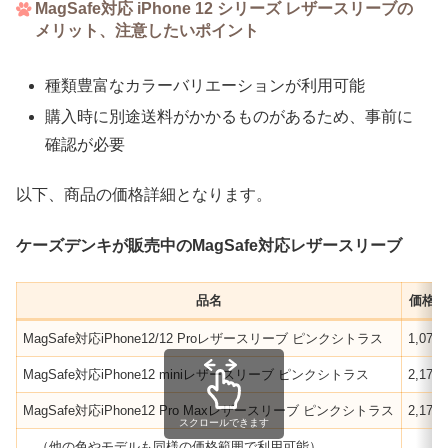
MagSafe対応 iPhone 12 シリーズ レザースリーブの
メリット、注意したいポイント
種類豊富なカラーバリエーションが利用可能
購入時に別途送料がかかるものがあるため、事前に
確認が必要
以下、商品の価格詳細となります。
ケーズデンキが販売中のMagSafe対応レザースリーブ
品名
価格（
MagSafe対応iPhone12/12 Proレザースリーブ ピンクシトラス
1,078
MagSafe対応iPhone12 miniレザースリーブ ピンクシトラス
2,178
MagSafe対応iPhone12 Pro Maxレザースリーブ ピンクシトラス
2,178
スクロールできます
…（他の色やモデルも同様の価格範囲で利用可能）
…