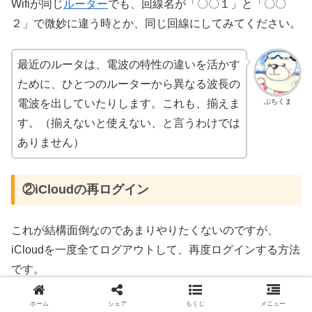
Wifiが同じ
ルーター
でも、回線名が「〇〇１」と「〇〇
２」で微妙に違う時とか、同じ回線にしてみてください。
最近のルータは、電波の特性の違いを活かす
ために、ひとつのルーターから異なる波長の
ぶちくま
電波を出していたりします。これも、揃えま
す。（揃えないと使えない、と言うわけでは
ありません）
②iCloudの再ログイン
これが結構面倒なのであまりやりたくないのですが、
iCloudを一度全てログアウトして、再度ログインする方法
です。
なんのエラーなのか、たとえ全ての端末で同じiCloudアカ
ホーム
シェア
もくじ
メニュー