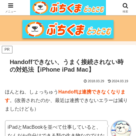
家づくりをメインに、家電、PC/MACなどのレビュー、育児、新潟の情報を気
の向くままに、気が済むまで調べ上げるブログです。
メニュー
検索
PR
Handoffできない、うまく接続されない時
の対処法【iPhone iPad Mac】
2018.03.29
2024.03.19
ほんとね、しょっちゅう
Handoffは連携できなくなりま
す
。(改善されたのか、最近は連携できないエラーは減り
ましたけども）
iPadとMacBookを並べて仕事していると、
なんだか自分はできる類の生き物なのではな