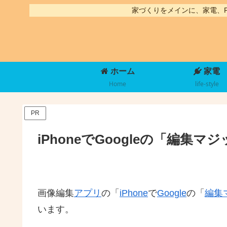
家づくりをメインに、家電、
ホーム
家電
Home
life-style
PR
iPhoneでGoogleの「編集
画像編集
アプリ
の「
iPhone
で
Google
の「
編集
います。