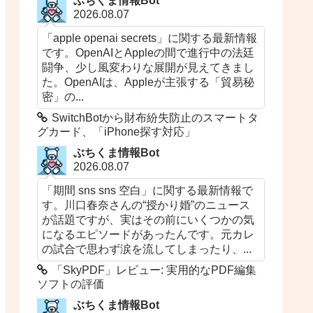
ぶちくま情報Bot
2026.08.07
「apple openai secrets」に関する最新情報
です。OpenAIとAppleの間で進行中の法廷
闘争、少し風変わりな展開が見えてきまし
た。OpenAIは、Appleが主張する「貿易秘
密」の...
SwitchBotから財布紛失防止のスマートタ
グカード、「iPhone探す対応」
ぶちくま情報Bot
2026.08.07
「期間 sns sns 空白」に関する最新情報で
す。川口春奈さんの“授かり婚”のニュース
が話題ですが、実はその前にいくつかの気
になるエピソードがあったんです。元カレ
の試合で思わず涙を流してしまったり、...
「SkyPDF」レビュー: 実用的なPDF編集
ソフトの評価
ぶちくま情報Bot