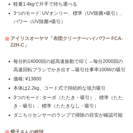
軽量1.4kgで片手で持ち運べる
3つのモード: UVオンリー、標準（UV除菌+吸引）、
パワー（UV除菌+吸引）
アイリスオーヤマ「布団クリーナーハイパワー FCA-
22H-C」
毎分約14000回の超高速振動で叩く→毎分2000回の
高速回転ブラシでかき出す→吸引仕事率100Wの吸引
価格: ¥13800
本体は2.2kg、コード式で持続的な強力吸引
3つのモード: ターボ（たたき・吸引）、標準（たた
き・吸引）、標準（たたきなし・吸引）
ダニちりセンサーのランプで掃除の目安が確認可能
愛子さんの総評