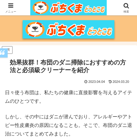
家づくりをメインに、家電、PC/MACなどのレビュー、育児、新潟の情報を気
の向くままに、気が済むまで調べ上げるブログです。
メニュー
検索
PR
効果抜群！布団のダニ掃除におすすめの方
法と必須級クリーナーを紹介
2023.04.04
2024.03.20
日々使う布団は、私たちの健康に直接影響を与えるアイテ
ムのひとつです。
しかし、その中にはダニが潜んでおり、アレルギーやアト
ピー性皮膚炎の原因になることも。そこで、布団のダニ退
治についてまとめてみました。