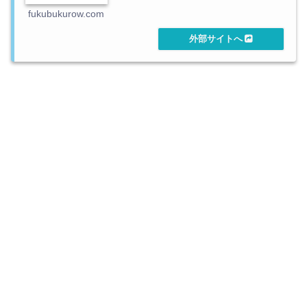
fukubukurow.com