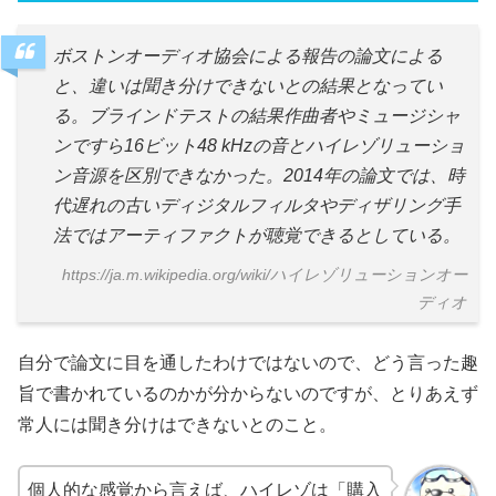
ボストンオーディオ協会による報告の論文による
と、違いは聞き分けできないとの結果となってい
る。ブラインドテストの結果作曲者やミュージシャ
ンですら16ビット48 kHzの音とハイレゾリューショ
ン音源を区別できなかった。2014年の論文では、時
代遅れの古いディジタルフィルタやディザリング手
法ではアーティファクトが聴覚できるとしている。
https://ja.m.wikipedia.org/wiki/ハイレゾリューションオー
ディオ
自分で論文に目を通したわけではないので、どう言った趣
旨で書かれているのかが分からないのですが、とりあえず
常人には聞き分けはできないとのこと。
個人的な感覚から言えば、ハイレゾは「購入