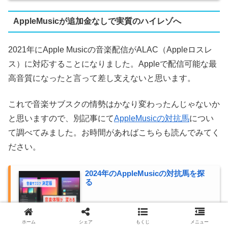
AppleMusicが追加金なしで実質のハイレゾへ
2021年にApple Musicの音楽配信がALAC（Appleロスレ
ス）に対応することになりました。Appleで配信可能な最
高音質になったと言って差し支えないと思います。
これで音楽サブスクの情勢はかなり変わったんじゃないか
と思いますので、別記事にて
AppleMusicの対抗馬
につい
て調べてみました。お時間があればこちらも読んでみてく
ださい。
2024年のAppleMusicの対抗馬を探
る
2024.03.20
buchikuma.com
ホーム
シェア
もくじ
メニュー