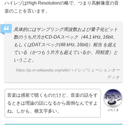
ハイレゾはHigh Resolutionの略で、つまり高解像度の音
楽のことを言います。
具体的にはサンプリング周波数および量子化ビット
数のうち片方がCD-DAスペック（44.1 kHz, 16bit、
もしくはDATスペック(48 kHz, 16bit)）相当 を超え
ている（かつもう片方も超えているか、同程度）と
いうこと。
https://ja.m.wikipedia.org/wiki/ハイレゾリューションオー
ディオ
音楽は感覚で聴くものだけど、音楽の話をす
るときは理論の話になるから面倒なんですよ
ぶちくま
ね。しかも、横文字多い。