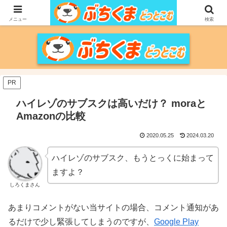
家づくりをメインに、家電、PC/MACなどのレビュー、育児、新潟の情報を気
の向くままに、気が済むまで調べ上げるブログです。
メニュー
検索
PR
ハイレゾのサブスクは高いだけ？ moraと
Amazonの比較
2020.05.25
2024.03.20
ハイレゾのサブスク、もうとっくに始まって
ますよ？
しろくまさん
あまりコメントがない当サイトの場合、コメント通知があ
るだけで少し緊張してしまうのですが、
Google Play