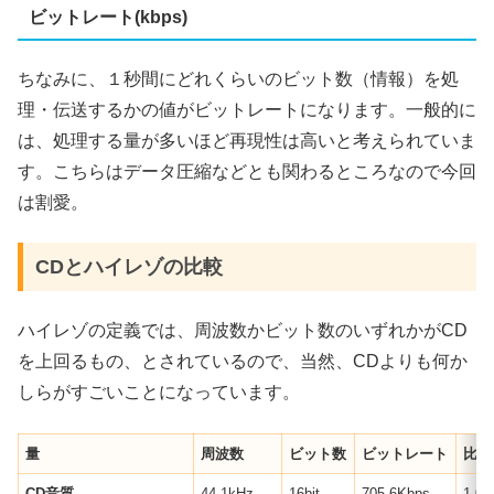
ビットレート(kbps)
ちなみに、１秒間にどれくらいのビット数（情報）を処
理・伝送するかの値がビットレートになります。一般的に
は、処理する量が多いほど再現性は高いと考えられていま
す。こちらはデータ圧縮などとも関わるところなので今回
は割愛。
CDとハイレゾの比較
ハイレゾの定義では、周波数かビット数のいずれかがCD
を上回るもの、とされているので、当然、CDよりも何か
しらがすごいことになっています。
量
周波数
ビット数
ビットレート
比較
CD
音質
44.1kHz
16bit
705.6Kbps
1.0