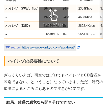
ハイレゾ
（
WAV
、
flac
）
96kHz
24bit
2304Kbps
3.3
–
192kHz
24bit
4608Kbps
6.5
スクロールできます
ハイレゾ
（
DSD
）
2.8224MHz
1bit
2822.4Kbps
4.0
–
5.6448MHz
1bit
5644.8Kbps
8.0
https://www.e-onkyo.com/sp/about/
ハイレゾの必要性について
ざっくりいえば、研究ではプロでもハイレゾとCD音源を
区別できない、ということになっています。ただ、研究の
環境によるところにもあるので注意が必要です。
結局、普通の感覚なら聞き分けできない