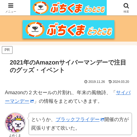
家づくりをメインに、家電、PC/MACなどのレビュー、育児、新潟の情報を気
の向くままに、気が済むまで調べ上げるブログです。
メニュー
検索
PR
2021年のAmazonサイバーマンデーで注目
のグッズ・イベント
2019.11.26
2024.03.20
Amazonの２大セールの片割れ、年末の風物詩、「
サイバ
ーマンデー
」の情報をまとめていきます。
というか、
ブラックフライデー
開催の方が
罠張りすぎて吹いた。
よめくま