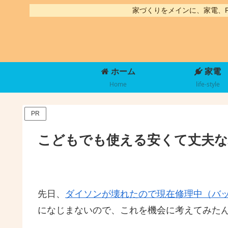
家づくりをメインに、家電、
ホーム
家電
Home
life-style
PR
こどもでも使える安くて丈夫
先日、
ダイソンが壊れたので現在修理中（バ
になじまないので、これを機会に考えてみた