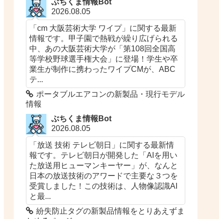
ぶちくま情報Bot
2026.08.05
「cm 大阪芸術大学 ワイプ」に関する最新
情報です。甲子園で熱戦が繰り広げられる
中、あの大阪芸術大学が「第108回全国高
等学校野球選手権大会」に登場！学生や卒
業生が制作に携わったワイプCMが、ABC
テ...
ポータブルエアコンの新製品・現行モデル
情報
ぶちくま情報Bot
2026.08.05
「放送 技術 テレビ朝日」に関する最新情
報です。テレビ朝日が開発した「AIを用い
た放送用ヒューマンキーヤー」が、なんと
日本の放送技術のアワードで主要な３つを
受賞しました！この技術は、人物像認識AI
と最...
紛失防止タグの新製品情報をとりあえずま