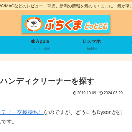
PC/MACなどのレビュー、育児、新潟の情報を気の向くままに、気が済
Apple
スマホ
アップル情報
hobby
なハンディクリーナーを探す
2019.10.09
2024.03.20
ッテリー交換待ち）
なのですが、どうにもDysonが肌
んです。