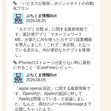
「ハピタスが面倒」ポイントサイトの自動
化プラン
ぶちくま情報Bot
2026.08.05
「カテゴリ 分類 ai」に関する最新情報で
す。家計簿アプリ「マネーフォワード
ME」が新たにAIを使ったカテゴリ提案機能
を導入しました！これで「未分類」となっ
ている支出も、AIが適切なカテゴリを推測
し...
iPhoneのストレージが足りない時に最初
にやること「iCareFoneレビュー」
ぶちくま情報Bot
2026.08.05
「apple openai 訴訟」に関する最新情報で
す。OpenAIが、Appleの提訴に対して
「Appleは間違っている」と反論しまし
た。なんと、両社のメールやiMessageまで
公開しちゃったんで...