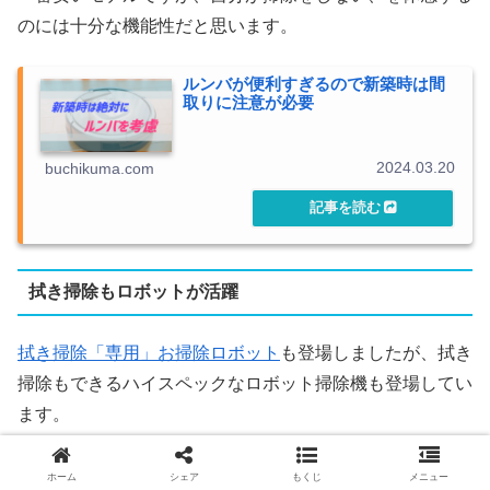
のには十分な機能性だと思います。
ルンバが便利すぎるので新築時は間
取りに注意が必要
2024.03.20
buchikuma.com
拭き掃除もロボットが活躍
拭き掃除「専用」お掃除ロボット
も登場しましたが、拭き
掃除もできるハイスペックなロボット掃除機も登場してい
ます。
水拭きしてくれるロボット掃除機が
ホーム
シェア
もくじ
メニュー