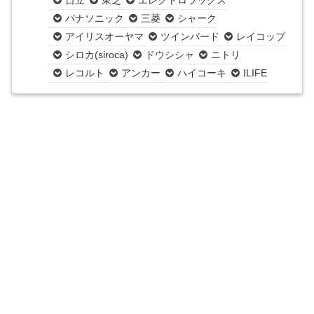
日立
東芝
エレクトロラックス
パナソニック
三菱
シャーク
アイリスオーヤマ
ツインバード
レイコップ
シロカ(siroca)
ドウシシャ
ニトリ
レコルト
アンカー
ハイコーキ
ILIFE