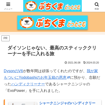
家づくりをメインに、家電、PC/MACなどのレビュー、育児、新潟の情報を気
の向くままに、気が済むまで調べ上げるブログです。
メニュー
検索
PR
ダイソンじゃない、最高のスティッククリ
ーナーを手に入れる旅
2021.06.08
2024.03.20
DysonのV6
が数年間は頑張ってくれたのですが、
我が家
もついにYodobashiのお年玉箱の恩恵
に預かり、念願だ
った
ハンディクリーナー
であるシャークニンジャの
「EvoPower」を手に入れました。
シャークニンジャのハンディクリー