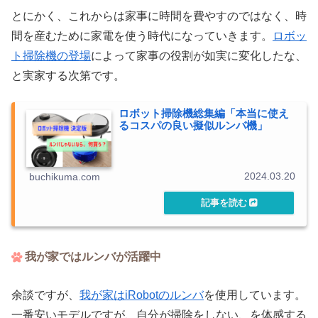
とにかく、これからは家事に時間を費やすのではなく、時
間を産むために家電を使う時代になっていきます。
ロボッ
ト掃除機の登場
によって家事の役割が如実に変化したな、
と実家する次第です。
ロボット掃除機総集編「本当に使え
るコスパの良い擬似ルンバ機」
2024.03.20
buchikuma.com
我が家ではルンバが活躍中
余談ですが、
我が家はiRobotのルンバ
を使用しています。
一番安いモデルですが、自分が掃除をしない、を体感する