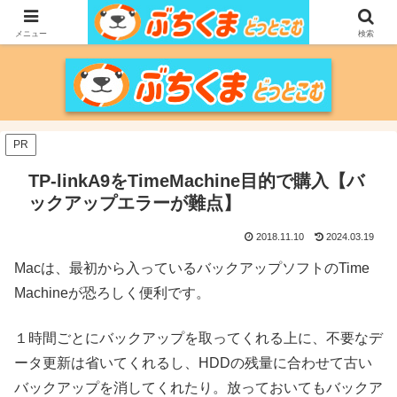
家づくりをメインに、家電、PC/MACなどのレビュー、育児、新潟の情報を気
の向くままに、気が済むまで調べ上げるブログです。
メニュー
検索
PR
TP-linkA9をTimeMachine目的で購入【バ
ックアップエラーが難点】
2018.11.10
2024.03.19
Macは、最初から入っているバックアップソフトのTime
Machineが恐ろしく便利です。
１時間ごとにバックアップを取ってくれる上に、不要なデ
ータ更新は省いてくれるし、HDDの残量に合わせて古い
バックアップを消してくれたり。放っておいてもバックア