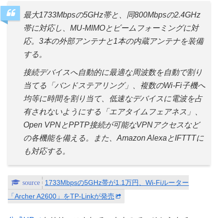
最大1733Mbpsの5GHz帯と、同800Mbpsの2.4GHz
帯に対応し、MU-MIMOとビームフォーミングに対
応。3本の外部アンテナと1本の内蔵アンテナを装備
する。
接続デバイスへ自動的に最適な周波数を自動で割り
当てる「バンドステアリング」、複数のWi-Fi子機へ
均等に時間を割り当て、低速なデバイスに電波を占
有されないようにする「エアタイムフェアネス」、
Open VPNとPPTP接続が可能なVPNアクセスなど
の各機能を備える。また、Amazon AlexaとIFTTTに
も対応する。
1733Mbpsの5GHz帯が1.1万円、Wi-Fiルーター
「Archer A2600」をTP-Linkが発売