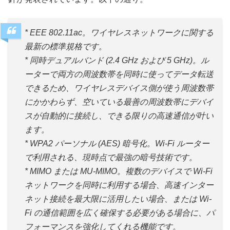
* EEE 802.11ac。ワイヤレスネットワークに関する
最新の標準規格です。
* 同時デュアルバンド (2.4 GHz および 5 GHz)。ル
ーターで両方の周波数帯を同時に使ってデータ転送
できるため、ワイヤレスデバイス側が使う周波数帯
にかかわらず、空いている最善の周波数帯にデバイ
スが自動的に接続し、できる限りの高速通信が叶い
ます。
* WPA2 パーソナル (AES) 暗号化。Wi-Fi ルーター
で利用される、現時点で最強の暗号技術です。
* MIMO または MU-MIMO。複数のデバイスで Wi-Fi
ネットワークを同時に利用する場合、高速インター
ネット接続を最大限に活用したい場合、または Wi-
Fi の通信範囲を広く確保する必要がある場合に、パ
フォーマンスを強化してくれる機能です。