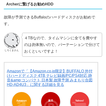
Archerに繋げるお勧めHDD
故障が予測できるBuffaloのハードディスクがお勧めで
す。
４TBなので、タイムマシンに全てを費やす
のは勿体無いので、パーテーションで分けて
しろくまさん
おくといいですよ！
Amazonで「【Amazon.co.jp限定】BUFFALO 外付
けハードディスク 4TB テレビ録画/PC/PS4対応 静
音&amp;コンパクト 日本製 故障予測 みまもり合図
HD-AD4U3」に関する詳細を見る
Amazon
楽天
Yahoo!