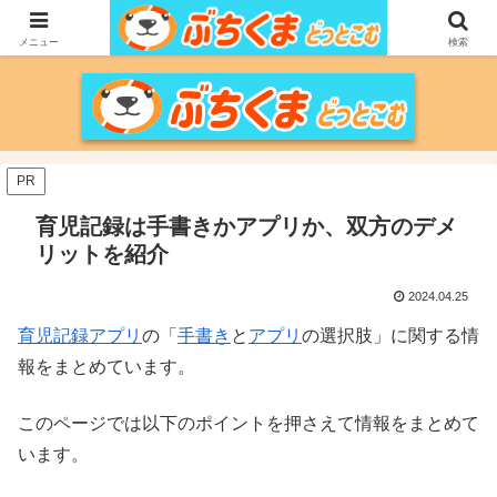
家づくりをメインに、家電、PC/MACなどのレビュー、育児、新潟の情報を気
の向くままに、気が済むまで調べ上げるブログです。
メニュー
検索
PR
育児記録は手書きかアプリか、双方のデメ
リットを紹介
2024.04.25
育児記録アプリ
の「
手書き
と
アプリ
の選択肢」に関する情
報をまとめています。
このページでは以下のポイントを押さえて情報をまとめて
います。