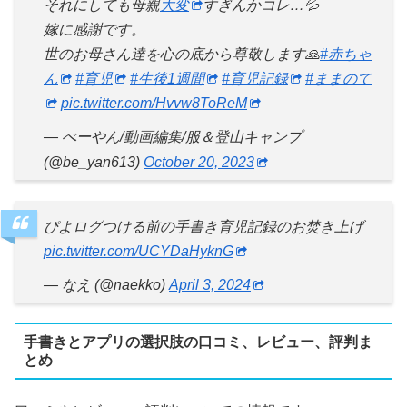
それにしても母親
大変
すぎんかコレ…💦
嫁に感謝です。
世のお母さん達を心の底から尊敬します🙏
#赤ちゃ
ん
#育児
#生後1週間
#育児記録
#ままのて
pic.twitter.com/Hvvw8ToReM
— べーやん/動画編集/服＆登山キャンプ
(@be_yan613)
October 20, 2023
ぴよログつける前の手書き育児記録のお焚き上げ
pic.twitter.com/UCYDaHyknG
— なえ (@naekko)
April 3, 2024
手書きとアプリの選択肢の口コミ、レビュー、評判ま
とめ