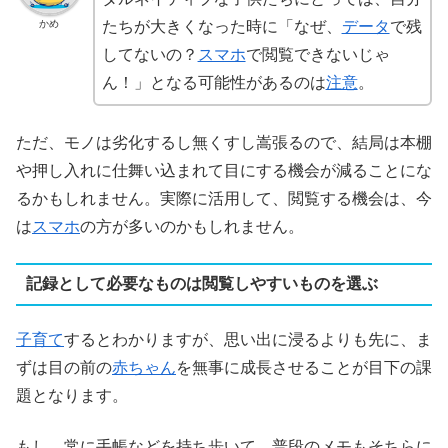
かめ
たちが大きくなった時に「なぜ、
データ
で残
してないの？
スマホ
で閲覧できないじゃ
ん！」となる可能性があるのは
注意
。
ただ、モノは劣化するし無くすし嵩張るので、結局は本棚
や押し入れに仕舞い込まれて目にする機会が減ることにな
るかもしれません。実際に活用して、閲覧する機会は、今
は
スマホ
の方が多いのかもしれません。
記録として必要なものは閲覧しやすいものを選ぶ
子育て
するとわかりますが、思い出に浸るよりも先に、ま
ずは目の前の
赤ちゃん
を無事に成長させることが目下の課
題となります。
もし、常に手帳などを持ち歩いて、普段のメモもそちらに