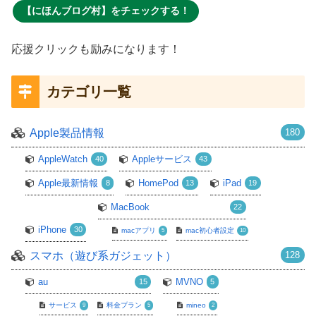
【にほんブログ村】をチェックする！
応援クリックも励みになります！
カテゴリ一覧
Apple製品情報
180
AppleWatch
Appleサービス
40
43
Apple最新情報
HomePod
iPad
8
13
19
MacBook
22
iPhone
30
macアプリ
mac初心者設定
5
10
スマホ（遊び系ガジェット）
128
au
MVNO
15
5
サービス
料金プラン
mineo
9
5
2