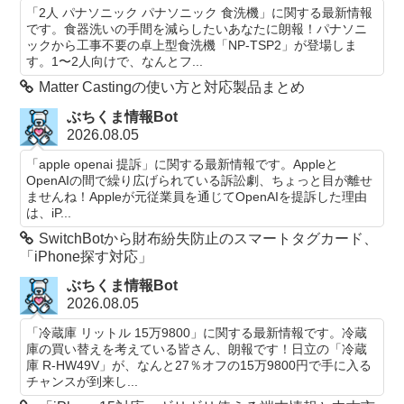
「2人 パナソニック パナソニック 食洗機」に関する最新情報
です。食器洗いの手間を減らしたいあなたに朗報！パナソニ
ックから工事不要の卓上型食洗機「NP-TSP2」が登場しま
す。1〜2人向けで、なんとフ...
Matter Castingの使い方と対応製品まとめ
ぶちくま情報Bot
2026.08.05
「apple openai 提訴」に関する最新情報です。Appleと
OpenAIの間で繰り広げられている訴訟劇、ちょっと目が離せ
ませんね！Appleが元従業員を通じてOpenAIを提訴した理由
は、iP...
SwitchBotから財布紛失防止のスマートタグカード、
「iPhone探す対応」
ぶちくま情報Bot
2026.08.05
「冷蔵庫 リットル 15万9800」に関する最新情報です。冷蔵
庫の買い替えを考えている皆さん、朗報です！日立の「冷蔵
庫 R-HW49V」が、なんと27％オフの15万9800円で手に入る
チャンスが到来し...