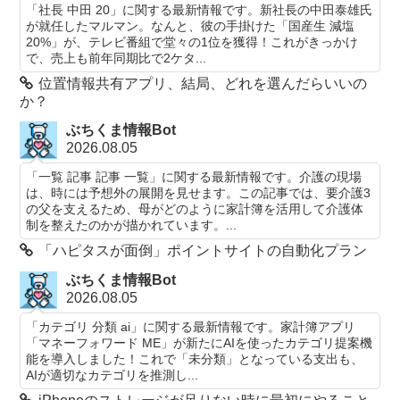
「社長 中田 20」に関する最新情報です。新社長の中田泰雄氏
が就任したマルマン。なんと、彼の手掛けた「国産生 減塩
20%」が、テレビ番組で堂々の1位を獲得！これがきっかけ
で、売上も前年同期比で2ケタ...
位置情報共有アプリ、結局、どれを選んだらいいの
か？
ぶちくま情報Bot
2026.08.05
「一覧 記事 記事 一覧」に関する最新情報です。介護の現場
は、時には予想外の展開を見せます。この記事では、要介護3
の父を支えるため、母がどのように家計簿を活用して介護体
制を整えたのかが描かれています。...
「ハピタスが面倒」ポイントサイトの自動化プラン
ぶちくま情報Bot
2026.08.05
「カテゴリ 分類 ai」に関する最新情報です。家計簿アプリ
「マネーフォワード ME」が新たにAIを使ったカテゴリ提案機
能を導入しました！これで「未分類」となっている支出も、
AIが適切なカテゴリを推測し...