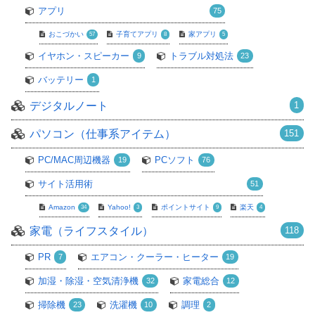
アプリ
75
おこづかい
子育てアプリ
家アプリ
57
8
5
イヤホン・スピーカー
トラブル対処法
9
23
バッテリー
1
デジタルノート
1
パソコン（仕事系アイテム）
151
PC/MAC周辺機器
PCソフト
19
76
サイト活用術
51
Amazon
Yahoo!
ポイントサイト
楽天
34
3
9
4
家電（ライフスタイル）
118
PR
エアコン・クーラー・ヒーター
7
19
加湿・除湿・空気清浄機
家電総合
32
12
掃除機
洗濯機
調理
23
10
2