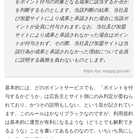
をポイント付与の対象となる成果に該当するか否か
を判断するものとします。当該判断の結果、当社及
び加盟サイトにより成果と承認された場合に当該ポ
イントが会員に付与されます｡なお、当社及び加盟
サイトにより成果と承認されなかった場合はポイン
トが付与されず、その際、当社及び加盟サイトは当
該行為が成果と承認されなかった理由について会員
に説明する義務を負わないものとします｡
https://pc.moppy.jp/rule/
基本的には、どのポイントサービスでも、「ポイントを付
与するかどうか」は広告主とサイト側にのみ判定が委ねら
れており、かつその説明もしない、という旨が記されてい
ます。このルールはかなりブラックなのですが、利用規約
は基本的に運営が有利になるような（どうとでも解釈でき
るような）ことを書いてあるものなので、いちいち気にし