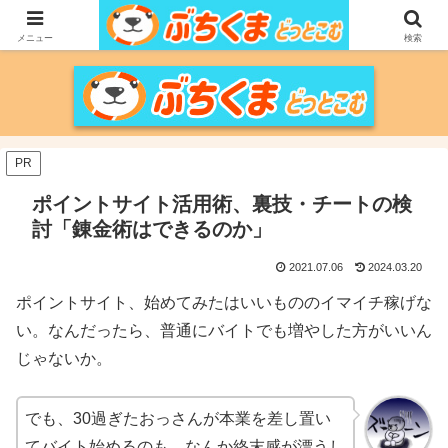
家づくりをメインに、家電、PC/MACなどのレビュー、育児、新潟の情報を気
の向くままに、気が済むまで調べ上げるブログです。
メニュー
検索
PR
ポイントサイト活用術、裏技・チートの検
討「錬金術はできるのか」
2021.07.06
2024.03.20
ポイントサイト、始めてみたはいいもののイマイチ稼げな
い。なんだったら、普通にバイトでも増やした方がいいん
じゃないか。
でも、30過ぎたおっさんが本業を差し置い
てバイト始めるのも、なんか終末感が漂うし