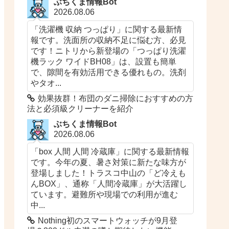
ぶちくま情報Bot
2026.08.06
「洗濯機 収納 つっぱり」に関する最新情
報です。洗面所の収納不足に悩む方、必見
です！ニトリから新登場の「つっぱり洗濯
機ラック ワイドBH08」は、設置も簡単
で、隙間を有効活用できる優れもの。洗剤
やタオ...
効果抜群！布団のダニ掃除におすすめの方
法と必須級クリーナーを紹介
ぶちくま情報Bot
2026.08.06
「box 人間 人間 冷蔵庫」に関する最新情報
です。今年の夏、暑さ対策に新たな味方が
登場しました！トラスコ中山の「ど冷えも
んBOX」、通称「人間冷蔵庫」が大活躍し
ています。避難所や現場での利用が進む
中...
Nothing初のスマートウォッチが9月登