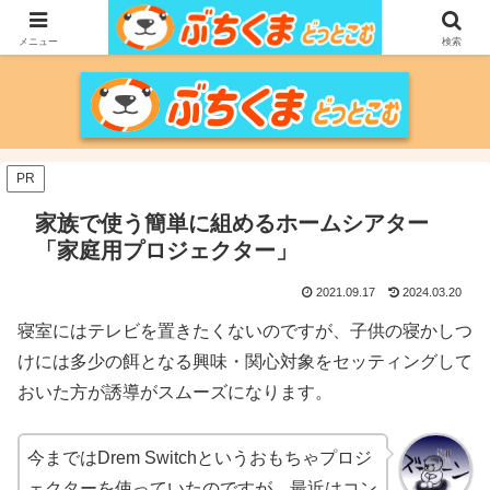
家づくりをメインに、家電、PC/MACなどのレビュー、育児、新潟の情報を気
の向くままに、気が済むまで調べ上げるブログです。
メニュー
検索
PR
家族で使う簡単に組めるホームシアター
「家庭用プロジェクター」
2021.09.17
2024.03.20
寝室にはテレビを置きたくないのですが、子供の寝かしつ
けには多少の餌となる興味・関心対象をセッティングして
おいた方が誘導がスムーズになります。
今まではDrem Switchというおもちゃプロジ
ェクターを使っていたのですが、最近はコン