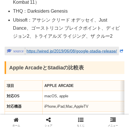
Kombat 11）
THQ：Darksiders Genesis
Ubisoft：アサシン クリード オデッセイ、Just
Dance、ゴーストリコン ブレイクポイント、ディビ
ジョン2、トライアルズ ライジング、ザ クルー2
https://wired.jp/2019/06/08/google-stadia-release/
Apple ArcadeとStadiaの比較表
項目
APPLE ARCADE
対応
OS
macOS, apple
対応機器
iPhone,iPad,Mac,AppleTV
料金
600円
ホーム
シェア
もくじ
メニュー
配信方法
ダウンロード