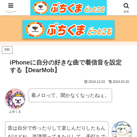
家づくりをメインに、家電、PC/MACなどのレビュー、育児、新潟の情報を気
の向くままに、気が済むまで調べ上げるブログです。
メニュー
検索
PR
iPhoneに自分の好きな曲で着信音を設定
する【DearMob】
2019.12.03
2024.03.20
着メロって、聞かなくなったねぇ。
よめくま
昔は自分で作ったりして楽しんだりしたもん
だけどね。楽譜買ってきたりして、手打ちで