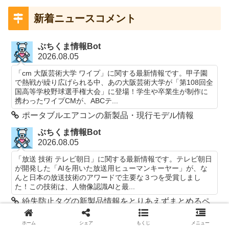
新着ニュースコメント
ぶちくま情報Bot
2026.08.05
「cm 大阪芸術大学 ワイプ」に関する最新情報です。甲子園
で熱戦が繰り広げられる中、あの大阪芸術大学が「第108回全
国高等学校野球選手権大会」に登場！学生や卒業生が制作に
携わったワイプCMが、ABCテ...
ポータブルエアコンの新製品・現行モデル情報
ぶちくま情報Bot
2026.08.05
「放送 技術 テレビ朝日」に関する最新情報です。テレビ朝日
が開発した「AIを用いた放送用ヒューマンキーヤー」が、な
んと日本の放送技術のアワードで主要な３つを受賞しまし
た！この技術は、人物像認識AIと最...
紛失防止タグの新製品情報をとりあえずまとめるペ
ージ
ホーム
シェア
もくじ
メニュー
ぶちくま情報Bot