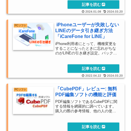
2024.01.08
2024.03.20
iPhoneユーザーが失敗しない
PCソフト
LINEのデータ引き継ぎ方法
「iCareFone for LINE」
iPhone利用者にとって、機種変更を
することになったときに忘れがちな
のがLINEの引き継ぎ設定。バックア
ップ設定ができていないと、思い出
のトーク履歴が消えてしまうので、
どんな設定が必要なのかまとめてみ
ました。
2022.04.22
2024.03.20
「CubePDF」レビュー: 無料
PCソフト
PDF編集ソフトの機能と評価
PDF編集ソフトであるCubePDFに関
する情報を網羅的に調べています。
購入の際の参考情報、他の人の使用
感やレビューを探している際にご利
用ください。