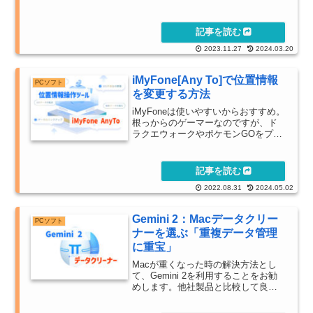
ァイルの形式エラーや画像・動画の
修復方法について解説しています。
2023.11.27
2024.03.20
iMyFone[Any To]で位置情報
PCソフト
を変更する方法
iMyFoneは使いやすいからおすすめ。
根っからのゲーマーなのですが、ド
ラクエウォークやポケモンGOをプレ
イする際に、どの位置情報変更ツー
ルが便利なのかをひたすらレビュー
しています。
2022.08.31
2024.05.02
Gemini 2：Macデータクリー
PCソフト
ナーを選ぶ「重複データ管理
に重宝」
Macが重くなった時の解決方法とし
て、Gemini 2を利用することをお勧
めします。他社製品と比較して良い
ところ悪いところ、コスパの話など
をしています。