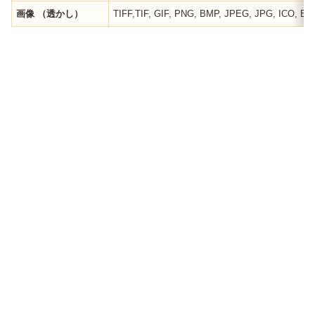
画像
（透かし）
TIFF,TIF, GIF, PNG, BMP, JPEG, JPG, ICO, E